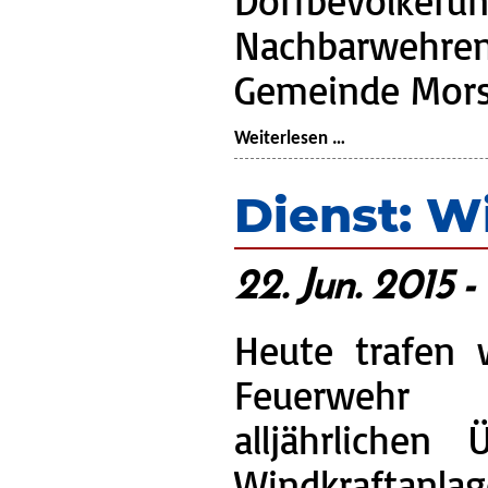
Nachbarweh
Gemeinde Mor
Jubiläum:
Weiterlesen …
80
Jahre
Dienst: W
Feuerwehr
Wulmstorf
22. Jun. 2015 -
Heute trafen 
Feuerwehr
alljährlichen
Windkraftanlag