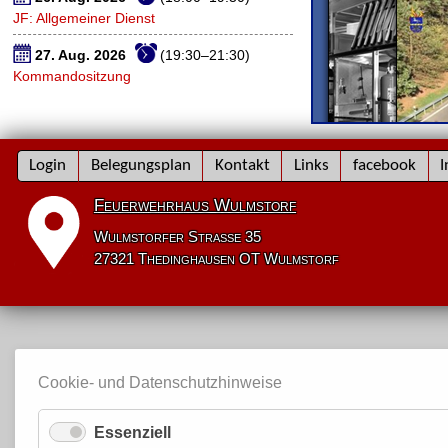
JF: Allgemeiner Dienst
27. Aug. 2026
(19:30–21:30)
Kommandositzung
Navigation
Login
Belegungsplan
Kontakt
Links
facebook
I
überspringen
Feuerwehrhaus Wulmstorf
Wulmstorfer Straße 35
27321 Thedinghausen OT Wulmstorf
Cookie- und Datenschutzhinweise
Essenziell