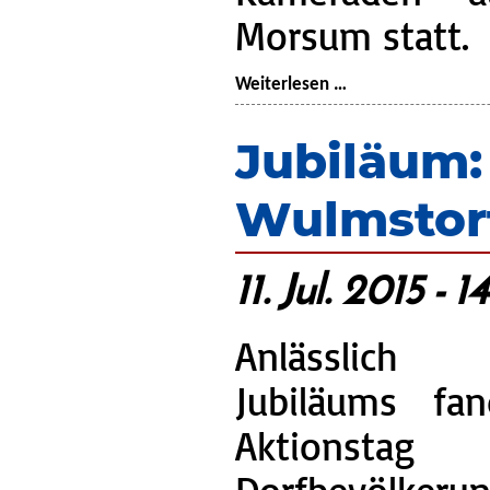
Morsum statt.
AGT-
Weiterlesen …
Dienst
MoBeWu:
Jubiläum:
Stationsausbildun
in
Wulmstor
Wulmstorf
11. Jul. 2015 - 
Anlässlich
Jubiläums fa
Aktionst
Dorfbevölker