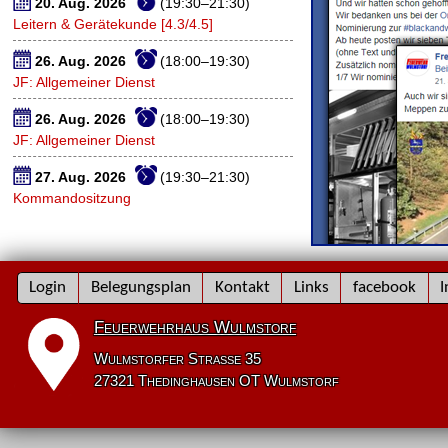
20. Aug. 2026
(19:30–21:30)
Leitern & Gerätekunde [4.3/4.5]
26. Aug. 2026
(18:00–19:30)
JF: Allgemeiner Dienst
26. Aug. 2026
(18:00–19:30)
JF: Allgemeiner Dienst
27. Aug. 2026
(19:30–21:30)
Kommandositzung
Navigation
Login
Belegungsplan
Kontakt
Links
facebook
I
überspringen
Feuerwehrhaus Wulmstorf
Wulmstorfer Straße 35
27321 Thedinghausen OT Wulmstorf