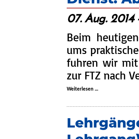
07. Aug. 2014 
Beim heutigen
ums praktische
fuhren wir mi
zur FTZ nach V
Dienst:
Weiterlesen …
Abseilübung
an
der
Lehrgänge
FTZ
Verden