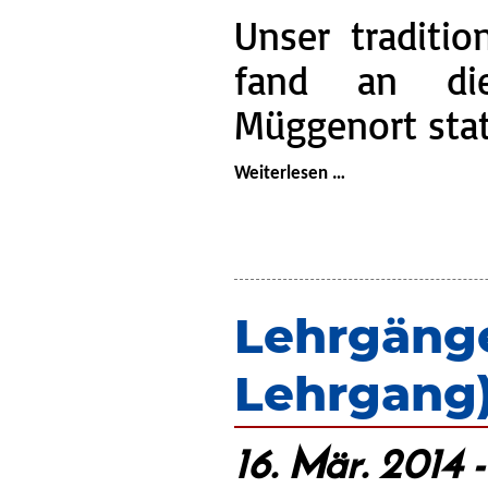
Unser traditio
fand an di
Müggenort stat
Osterfeuer
Weiterlesen …
in
Wulmstorf
Lehrgäng
Lehrgang
16. Mär. 2014 