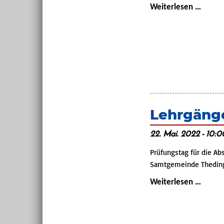
Grillen
Weiterlesen …
für
die
Jugen
Lehrgäng
22. Mai. 2022 - 10:0
Prüfungstag für die A
Samtgemeinde Thedin
Lehrgä
Weiterlesen …
Trupp
(Samt
Lehrga