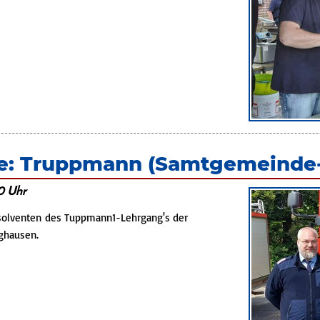
dfeuerwehr
e: Truppmann (Samtgemeinde
0 Uhr
bsolventen des Tuppmann1-Lehrgang's der
ghausen.
nge:
mann
gemeinde-
ng)