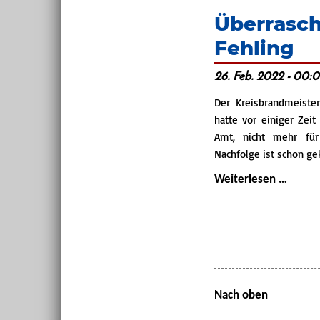
Überrasc
Fehling
26. Feb. 2022 - 00:
Der Kreisbrandmeiste
hatte vor einiger Zei
Amt, nicht mehr für
Nachfolge ist schon gek
Überr
Weiterlesen …
zum
Abschi
30
Jahre
KBM
Hans-
Nach oben
Herm