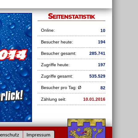
Seitenstatistik
Online:
10
Besucher heute:
194
Besucher gesamt:
285.741
Zugriffe heute:
197
Zugriffe gesamt:
535.529
Besucher pro Tag: Ø
82
Zählung seit:
10.01.2016
enschutz
Impressum