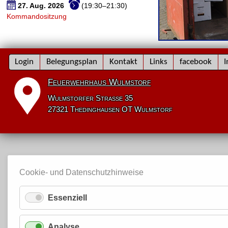
27. Aug. 2026
(19:30–21:30)
Kommandositzung
Navigation
Login
Belegungsplan
Kontakt
Links
facebook
I
überspringen
Feuerwehrhaus Wulmstorf
Wulmstorfer Straße 35
27321 Thedinghausen OT Wulmstorf
Cookie- und Datenschutzhinweise
Essenziell
Analyse