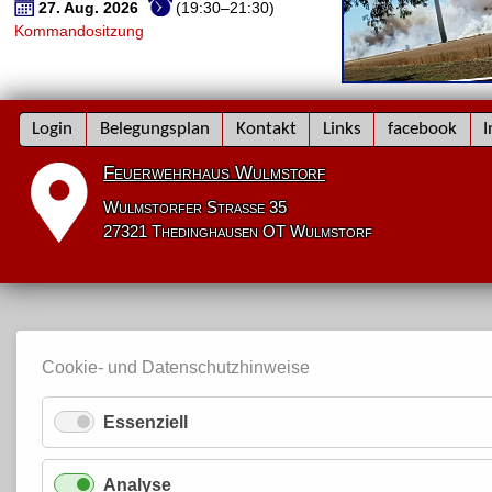
27. Aug. 2026
(19:30–21:30)
Kommandositzung
Navigation
Login
Belegungsplan
Kontakt
Links
facebook
I
überspringen
Feuerwehrhaus Wulmstorf
Wulmstorfer Straße 35
27321 Thedinghausen OT Wulmstorf
Cookie- und Datenschutzhinweise
Essenziell
Analyse