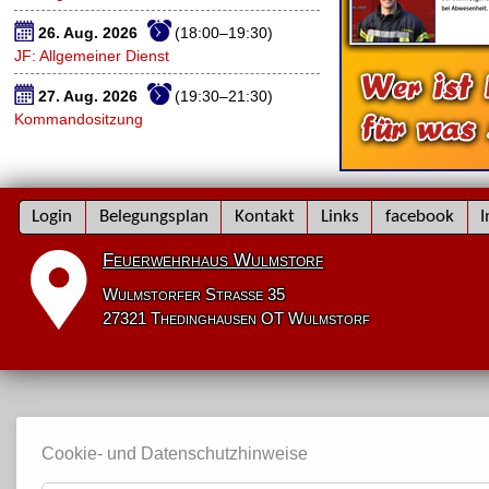
26. Aug. 2026
(18:00–19:30)
JF: Allgemeiner Dienst
27. Aug. 2026
(19:30–21:30)
Kommandositzung
Navigation
Login
Belegungsplan
Kontakt
Links
facebook
I
überspringen
Feuerwehrhaus Wulmstorf
Wulmstorfer Straße 35
27321 Thedinghausen OT Wulmstorf
Cookie- und Datenschutzhinweise