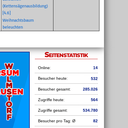
(Kettensägenausbildung)
[4.6]
Weihnachtsbaum
beleuchten
Seitenstatistik
Online:
14
Besucher heute:
532
Besucher gesamt:
285.026
Zugriffe heute:
564
Zugriffe gesamt:
534.780
Besucher pro Tag: Ø
82