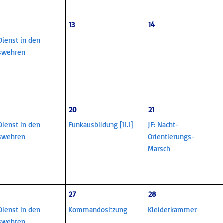
13
14
 Dienst in den
swehren
20
21
 Dienst in den
Funkausbildung [11.1]
JF: Nacht-
swehren
Orientierungs-
Marsch
27
28
 Dienst in den
Kommandositzung
Kleiderkammer
swehren