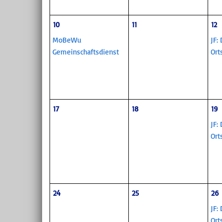
10
11
12
MoBeWu
JF:
Gemeinschaftsdienst
Ort
17
18
19
JF:
Ort
24
25
26
JF:
Ort