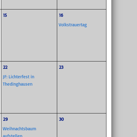
15
16
Volkstrauertag
22
23
JF: Lichterfest in
Thedinghausen
29
30
Weihnachtsbaum
aufstellen