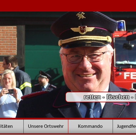
retten - löschen -
vitäten
Unsere Ortswehr
Kommando
Jugendf