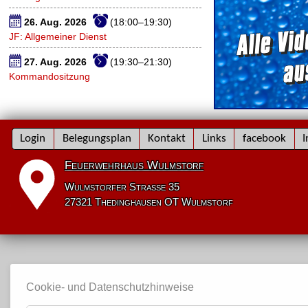
26. Aug. 2026
(18:00–19:30)
JF: Allgemeiner Dienst
27. Aug. 2026
(19:30–21:30)
Kommandositzung
Navigation
Login
Belegungsplan
Kontakt
Links
facebook
I
überspringen
Feuerwehrhaus Wulmstorf
Wulmstorfer Straße 35
27321 Thedinghausen OT Wulmstorf
Cookie- und Datenschutzhinweise