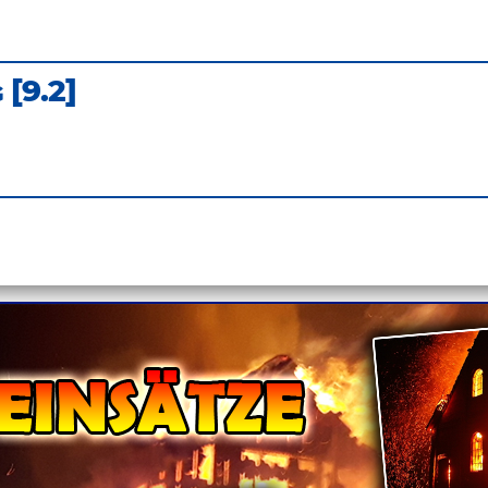
 [9.2]