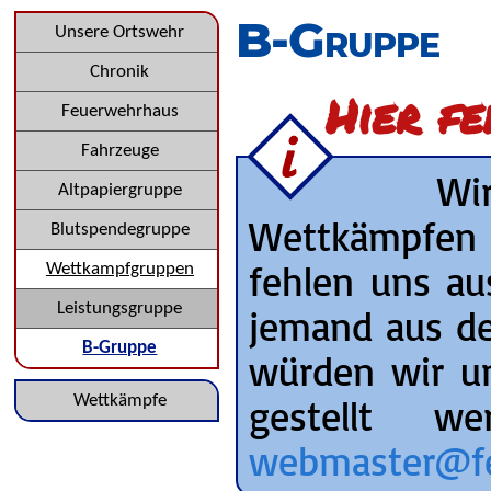
überspringen
B-Gruppe
Navigation
Unsere Ortswehr
überspringen
Chronik
Hier f
Feuerwehrhaus
Fahrzeuge
Wir würden 
Altpapiergruppe
Wettkämpfen i
Blutspendegruppe
fehlen uns au
Wettkampfgruppen
Leistungsgruppe
jemand aus de
B-Gruppe
würden wir u
Navigation
gestellt w
Wettkämpfe
überspringen
webmaster@fe