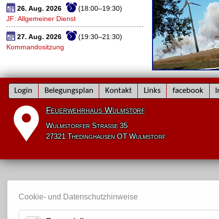
26. Aug. 2026
(18:00–19:30)
JF: Allgemeiner Dienst
27. Aug. 2026
(19:30–21:30)
Kommandositzung
Navigation
Login
Belegungsplan
Kontakt
Links
facebook
I
überspringen
Feuerwehrhaus Wulmstorf
Wulmstorfer Straße 35
27321 Thedinghausen OT Wulmstorf
Cookie- und Datenschutzhinweise