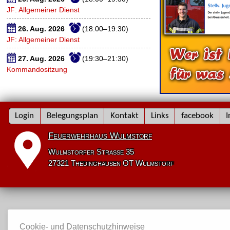
JF: Allgemeiner Dienst
26. Aug. 2026
(18:00–19:30)
JF: Allgemeiner Dienst
27. Aug. 2026
(19:30–21:30)
Kommandositzung
Navigation
Login
Belegungsplan
Kontakt
Links
facebook
I
überspringen
Feuerwehrhaus Wulmstorf
Wulmstorfer Straße 35
27321 Thedinghausen OT Wulmstorf
Cookie- und Datenschutzhinweise