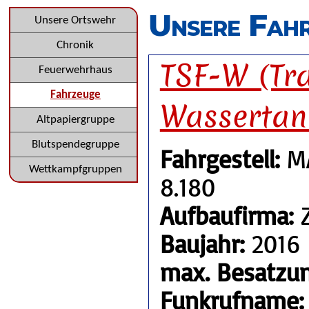
überspringen
Unsere Fah
Navigation
Unsere Ortswehr
überspringen
Chronik
TSF-W (Tra
Feuerwehrhaus
Fahrzeuge
Wassertan
Altpapiergruppe
Blutspendegruppe
Fahrgestell:
MA
Wettkampfgruppen
8.180
Aufbaufirma:
Z
Baujahr:
2016
max. Besatzun
Funkrufname: