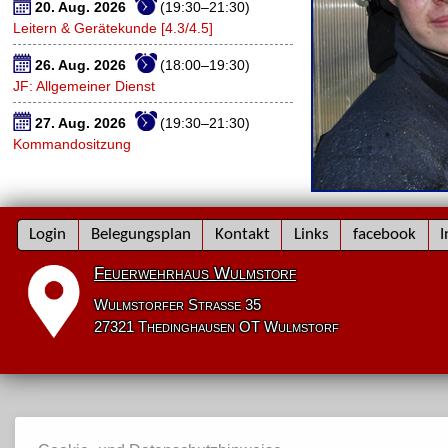
20. Aug. 2026
(19:30–21:30)
Leitern & Gerätekunde [4.3/4.5]
26. Aug. 2026
(18:00–19:30)
JF: Allgemeiner Dienst
27. Aug. 2026
(19:30–21:30)
Kommandositzung
Navigation
Login
Belegungsplan
Kontakt
Links
facebook
I
überspringen
Feuerwehrhaus Wulmstorf
Wulmstorfer Straße 35
27321 Thedinghausen OT Wulmstorf