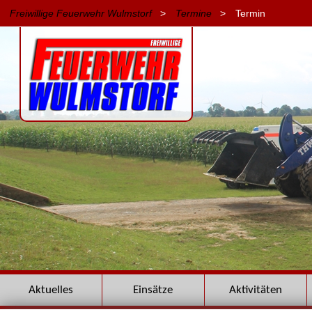
Freiwillige Feuerwehr Wulmstorf
>
Termine
>
Termin
Navigation
Aktuelles
Einsätze
Aktivitäten