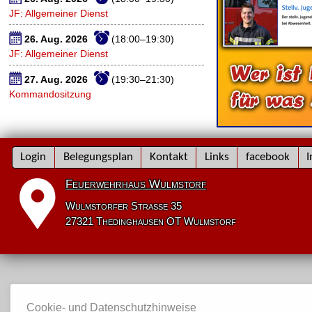
JF: Allgemeiner Dienst
26. Aug. 2026
(18:00–19:30)
JF: Allgemeiner Dienst
27. Aug. 2026
(19:30–21:30)
Kommandositzung
Navigation
Login
Belegungsplan
Kontakt
Links
facebook
I
überspringen
Feuerwehrhaus Wulmstorf
Wulmstorfer Straße 35
27321 Thedinghausen OT Wulmstorf
Cookie- und Datenschutzhinweise