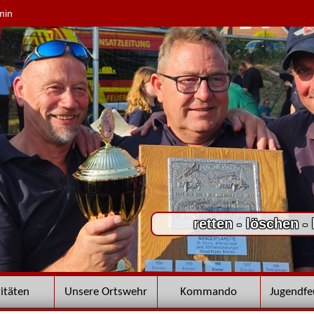
min
retten - löschen -
vitäten
Unsere Ortswehr
Kommando
Jugendf