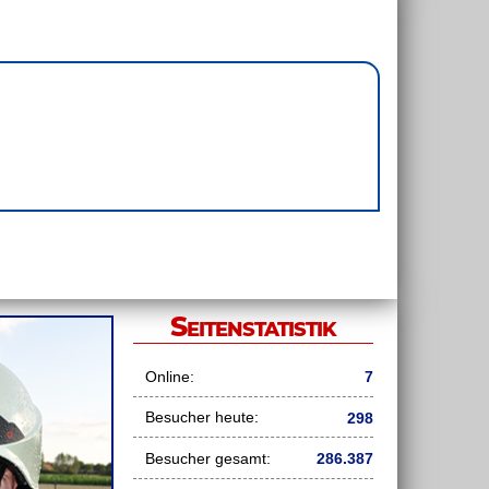
Seitenstatistik
Online:
7
Besucher heute:
298
Besucher gesamt:
286.387