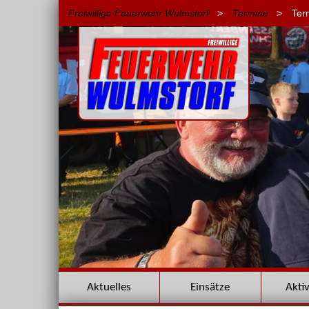
Freiwillige Feuerwehr Wulmstorf
>
Termine
>
Ter
Navigation
Aktuelles
Einsätze
Akti