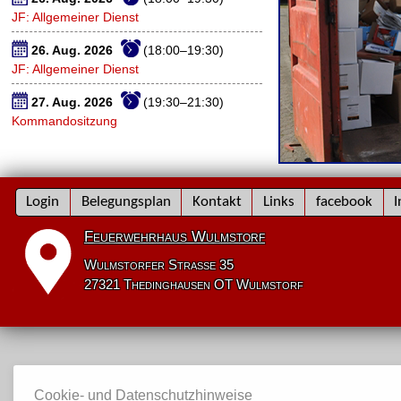
JF: Allgemeiner Dienst
26. Aug. 2026
(18:00–19:30)
JF: Allgemeiner Dienst
27. Aug. 2026
(19:30–21:30)
Kommandositzung
Navigation
Login
Belegungsplan
Kontakt
Links
facebook
I
überspringen
Feuerwehrhaus Wulmstorf
Wulmstorfer Straße 35
27321 Thedinghausen OT Wulmstorf
Cookie- und Datenschutzhinweise