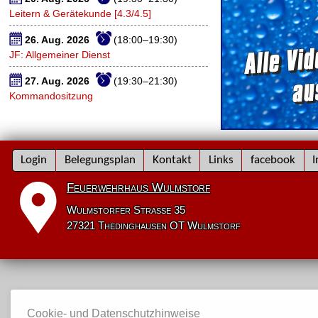
Leitern & Gerätekunde [4.3/4.5]
26. Aug. 2026
(18:00–19:30)
JF: Allgemeiner Dienst
27. Aug. 2026
(19:30–21:30)
Kommandositzung
Navigation
Login
Belegungsplan
Kontakt
Links
facebook
I
überspringen
Feuerwehrhaus Wulmstorf
Wulmstorfer Straße 35
27321 Thedinghausen OT Wulmstorf
Cookie- und Datenschutzhinweise