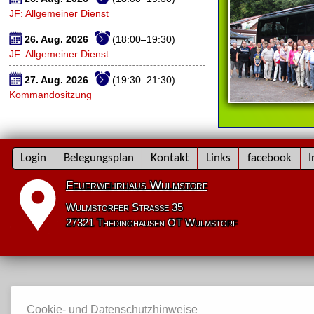
JF: Allgemeiner Dienst
26. Aug. 2026
(18:00–19:30)
JF: Allgemeiner Dienst
27. Aug. 2026
(19:30–21:30)
Kommandositzung
Navigation
Login
Belegungsplan
Kontakt
Links
facebook
I
überspringen
Feuerwehrhaus Wulmstorf
Wulmstorfer Straße 35
27321 Thedinghausen OT Wulmstorf
Cookie- und Datenschutzhinweise