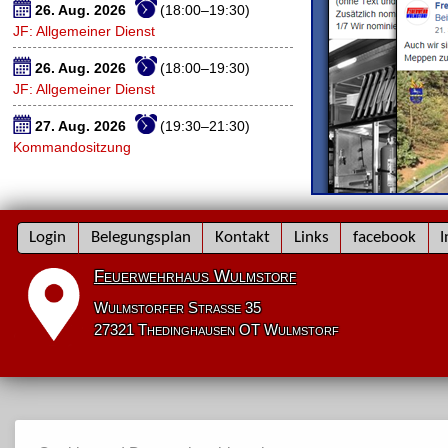
26. Aug. 2026
(18:00–19:30)
JF: Allgemeiner Dienst
26. Aug. 2026
(18:00–19:30)
JF: Allgemeiner Dienst
27. Aug. 2026
(19:30–21:30)
Kommandositzung
Navigation
Login
Belegungsplan
Kontakt
Links
facebook
I
überspringen
Feuerwehrhaus Wulmstorf
Wulmstorfer Straße 35
27321 Thedinghausen OT Wulmstorf