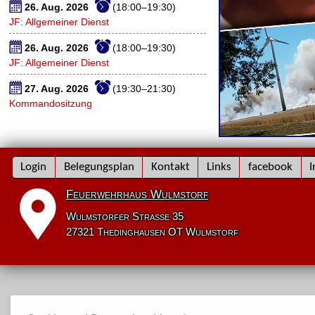
26. Aug. 2026
(18:00–19:30)
JF: Allgemeiner Dienst
26. Aug. 2026
(18:00–19:30)
JF: Allgemeiner Dienst
27. Aug. 2026
(19:30–21:30)
Kommandositzung
Navigation
Login
Belegungsplan
Kontakt
Links
facebook
I
überspringen
Feuerwehrhaus Wulmstorf
Wulmstorfer Straße 35
27321 Thedinghausen OT Wulmstorf