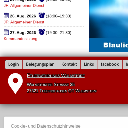
JF: Allgemeiner Dienst
26. Aug. 2026
(18:00–19:30)
JF: Allgemeiner Dienst
27. Aug. 2026
(19:30–21:30)
Kommandositzung
Navigation
Login
Belegungsplan
Kontakt
Links
facebook
I
überspringen
Feuerwehrhaus Wulmstorf
Wulmstorfer Straße 35
27321 Thedinghausen OT Wulmstorf
Cookie- und Datenschutzhinweise