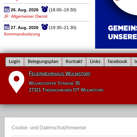
26. Aug. 2026
(18:00–19:30)
JF: Allgemeiner Dienst
27. Aug. 2026
(19:30–21:30)
Kommandositzung
Navigation
Login
Belegungsplan
Kontakt
Links
facebook
I
überspringen
Feuerwehrhaus Wulmstorf
Wulmstorfer Straße 35
27321 Thedinghausen OT Wulmstorf
Cookie- und Datenschutzhinweise