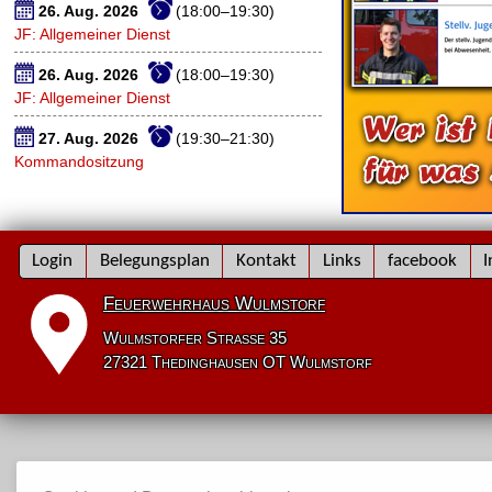
26. Aug. 2026
(18:00–19:30)
JF: Allgemeiner Dienst
26. Aug. 2026
(18:00–19:30)
JF: Allgemeiner Dienst
27. Aug. 2026
(19:30–21:30)
Kommandositzung
Navigation
Login
Belegungsplan
Kontakt
Links
facebook
I
überspringen
Feuerwehrhaus Wulmstorf
Wulmstorfer Straße 35
27321 Thedinghausen OT Wulmstorf