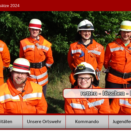
sätze 2024
retten - löschen -
vitäten
Unsere Ortswehr
Kommando
Jugendf