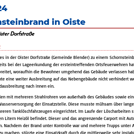
24
nsteinbrand in Oiste
ister Dorfstraße
z
s in der Oister Dorfstraße (Gemeinde Blender) zu einem Schornste
its bei der Lageerkundung der ersteintreffenden Ortsfeuerwehren hat
eitet, woraufhin die Bewohner umgehend das Gebäude verlassen haben.
 eine weiter Ausbreitung auf das Nebengebäude nicht verhindert we
dausbreitung nach innen ein.
en mit mehreren Strahlrohren von außerhalb des Gebäudes sowie eine
 Wasserversorgung der Einsatzstelle. Diese musste mühsam über lang
eren Tanklöschfahrzeugen eingerichtet. Im Laufe der Löscharbeiten st
n Litern Heizöl befindet. Dieser und das angrenzende Carport mit Au
n. Nachdem der Brand unter Kontrolle war und mehrere Trupps unter 
u machen, stürzte eine Einsatzkraft durch die mittlerweile sehr insta