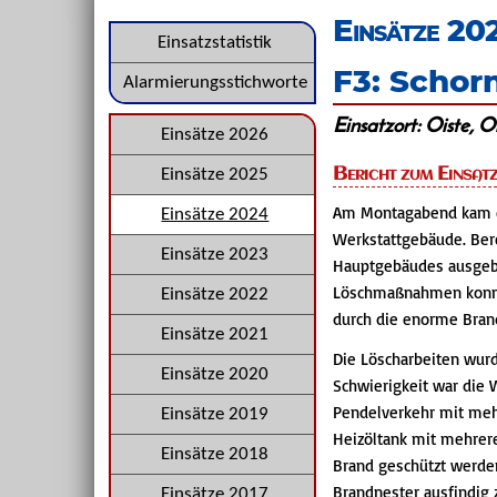
überspringen
Einsätze 20
Navigation
Einsatzstatistik
F3: Schor
überspringen
Alarmierungsstichworte
Einsatzort: Oiste, O
Navigation
Einsätze 2026
überspringen
Bericht zum Einsat
Einsätze 2025
Am Montagabend kam e
Einsätze 2024
Werkstattgebäude. Bere
Einsätze 2023
Hauptgebäudes ausgebr
Löschmaßnahmen konnte
Einsätze 2022
durch die enorme Bran
Einsätze 2021
Die Löscharbeiten wurd
Einsätze 2020
Schwierigkeit war die
Pendelverkehr mit mehr
Einsätze 2019
Heizöltank mit mehrere
Einsätze 2018
Brand geschützt werde
Brandnester ausfindig z
Einsätze 2017