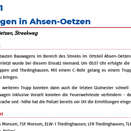
1
gen in Ahsen-Oetzen
Oetzen, Streekweg
z
auten Bauwagens im Bereich des Streeks im Ortsteil Ahsen-Oetzen 
 Verletzt wurde bei diesem Einsatz niemand. Um 05:57 Uhr erfolgte 
eppen und Thedinghausen. Mit einem C-Rohr gelang es einem Trup
u bringen.
eiteren Trupp konnten dann auch die letzten Glutnester schnell 
gen inklusive Vorzelt konnten die Feuerwehrleute verhindern - d
rache und -höhe hat die Polizei bereits vor Ort die Ermittlungen eingel
rt
S Morsum, TSF Morsum, ELW-1 Thedinghausen, LF8 Thedinghausen, TLF
 Polizei