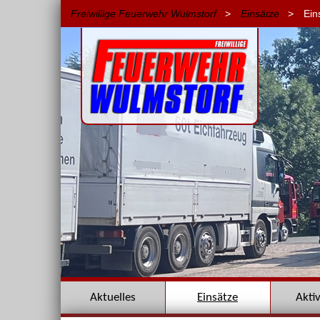
Freiwillige Feuerwehr Wulmstorf
>
Einsätze
>
Ein
Navigation
Aktuelles
Einsätze
Akti