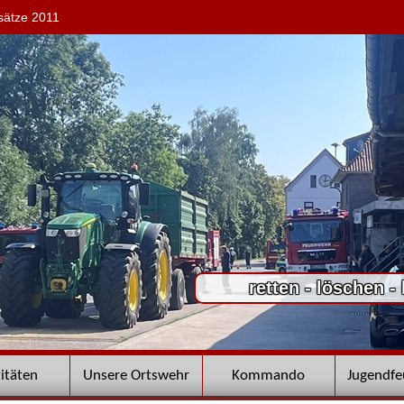
sätze 2011
retten - löschen -
vitäten
Unsere Ortswehr
Kommando
Jugendf