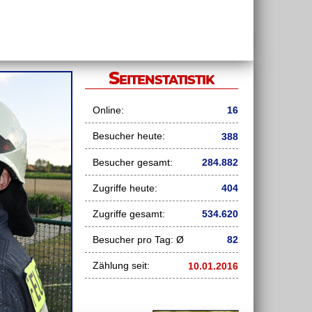
Seitenstatistik
Online:
16
Besucher heute:
388
Besucher gesamt:
284.882
Zugriffe heute:
404
Zugriffe gesamt:
534.620
Besucher pro Tag: Ø
82
Zählung seit:
10.01.2016