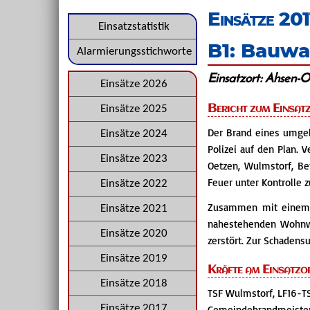
überspringen
Einsätze 201
Navigation
Einsatzstatistik
B1: Bauwa
überspringen
Alarmierungsstichworte
Einsatzort: Ahsen-
Navigation
Einsätze 2026
überspringen
Bericht zum Einsat
Einsätze 2025
Der Brand eines umgeb
Einsätze 2024
Polizei auf den Plan.
Einsätze 2023
Oetzen, Wulmstorf, B
Feuer unter Kontrolle z
Einsätze 2022
Zusammen mit einem w
Einsätze 2021
nahestehenden Wohnwa
Einsätze 2020
zerstört. Zur Schadensu
Einsätze 2019
Kräfte am Einsatzo
Einsätze 2018
TSF Wulmstorf, LF16-T
Gemeindebrandmeister,
Einsätze 2017