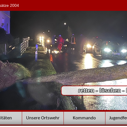
sätze 2004
retten - löschen -
vitäten
Unsere Ortswehr
Kommando
Jugendf