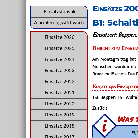
überspringen
Einsätze 20
Navigation
Einsatzstatistik
B1: Schal
überspringen
Alarmierungsstichworte
Einsatzort: Beppen
Navigation
Einsätze 2026
überspringen
Bericht zum Einsat
Einsätze 2025
Am Montagmittag hat d
Einsätze 2024
Menschen wurden nich
Einsätze 2023
Brand zu löschen. Das F
Einsätze 2022
Kräfte am Einsatzo
Einsätze 2021
TSF Beppen, TSF Wulms
Einsätze 2020
Zurück
Einsätze 2019
Was b
Einsätze 2018
F1,
Einsätze 2017