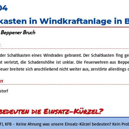
04
tkasten in Windkraftanlage in
, Beppener Bruch
z
er Schaltkasten eines Windrades gebrannt. Der Schaltkasten fing ge
t verletzt, die Schadenshöhe ist unklar. Die Feuerwehren aus Be
euer breitete sich anschließend nicht weiter aus, zerstörte allerdings d
rt
torf
edeuten die Einsatz-Kürzel?
 T1, KFB - Keine Ahnung was unsere Einsatz-Kürzel bedeuten? Kein Pro