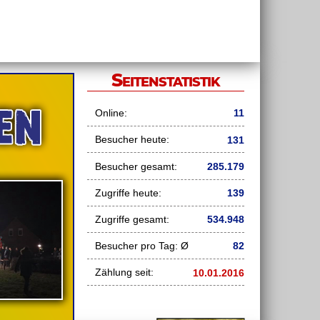
Seitenstatistik
Online:
11
Besucher heute:
131
Besucher gesamt:
285.179
Zugriffe heute:
139
Zugriffe gesamt:
534.948
Besucher pro Tag: Ø
82
Zählung seit:
10.01.2016