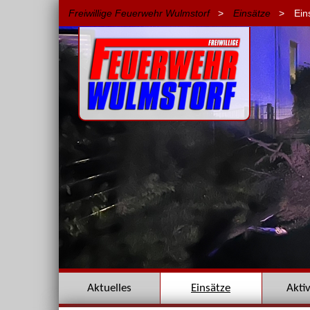
Freiwillige Feuerwehr Wulmstorf
>
Einsätze
>
Ein
Navigation
Aktuelles
Einsätze
Akti