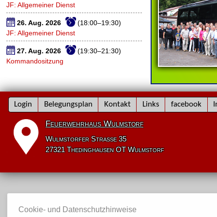
JF: Allgemeiner Dienst
26. Aug. 2026
(18:00–19:30)
JF: Allgemeiner Dienst
27. Aug. 2026
(19:30–21:30)
Kommandositzung
Navigation
Login
Belegungsplan
Kontakt
Links
facebook
I
überspringen
Feuerwehrhaus Wulmstorf
Wulmstorfer Straße 35
27321 Thedinghausen OT Wulmstorf
Cookie- und Datenschutzhinweise