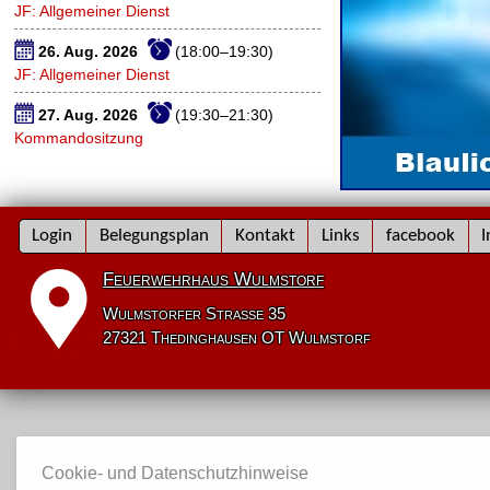
JF: Allgemeiner Dienst
26. Aug. 2026
(18:00–19:30)
JF: Allgemeiner Dienst
27. Aug. 2026
(19:30–21:30)
Kommandositzung
Navigation
Login
Belegungsplan
Kontakt
Links
facebook
I
überspringen
Feuerwehrhaus Wulmstorf
Wulmstorfer Straße 35
27321 Thedinghausen OT Wulmstorf
Cookie- und Datenschutzhinweise