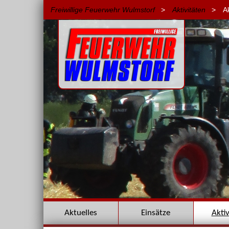
Freiwillige Feuerwehr Wulmstorf
>
Aktivitäten
>
A
Navigation
Aktuelles
Einsätze
Akti