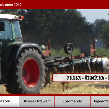
ktivitäten 2017
retten - löschen -
vitäten
Unsere Ortswehr
Kommando
Jugendf