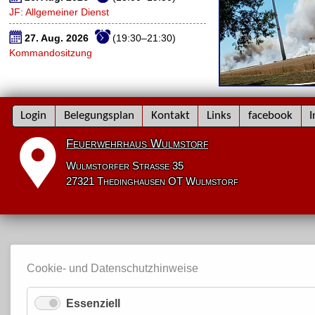
JF: Allgemeiner Dienst
27. Aug. 2026
(19:30–21:30)
Kommandositzung
Navigation
Login
Belegungsplan
Kontakt
Links
facebook
I
überspringen
Feuerwehrhaus Wulmstorf
Wulmstorfer Straße 35
27321 Thedinghausen OT Wulmstorf
Cookie- und Datenschutzhinweise
Essenziell