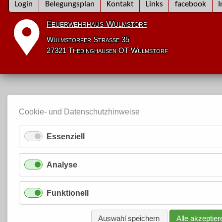
Navigation
Login
Belegungsplan
Kontakt
Links
facebook
I
überspringen
Feuerwehrhaus Wulmstorf
Wulmstorfer Straße 35
27321 Thedinghausen OT Wulmstorf
Cookie- und Datenschutzhinweise
Essenziell
Analyse
Funktionell
Auswahl speichern
Alle akzeptier