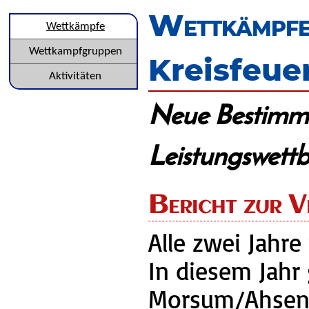
überspringen
Wettkämpf
Navigation
Wettkämpfe
überspringen
Wettkampfgruppen
Kreisfeue
Aktivitäten
Neue Bestimm
Leistungswett
Bericht zur V
Alle zwei Jahre
In diesem Jahr
Morsum/Ahsen