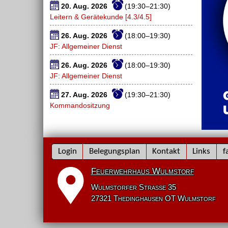
20. Aug. 2026
(19:30–21:30)
Leitern & Gerätekunde [4.3/4.5]
26. Aug. 2026
(18:00–19:30)
JF: Allgemeiner Dienst
26. Aug. 2026
(18:00–19:30)
JF: Allgemeiner Dienst
27. Aug. 2026
(19:30–21:30)
Kommandositzung
Navigation
Login
Belegungsplan
Kontakt
Links
f
überspringen
Feuerwehrhaus Wulmstorf
Wulmstorfer Straße 35
27321 Thedinghausen OT Wulmstorf