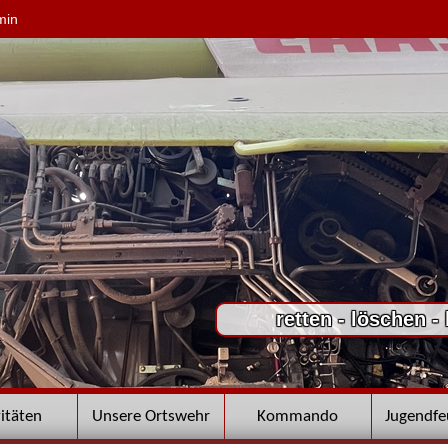
min
retten - löschen -
vitäten
Unsere Ortswehr
Kommando
Jugendf