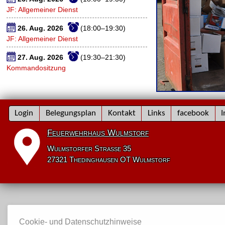
JF: Allgemeiner Dienst
26. Aug. 2026
(18:00–19:30)
JF: Allgemeiner Dienst
27. Aug. 2026
(19:30–21:30)
Kommandositzung
Navigation
Login
Belegungsplan
Kontakt
Links
facebook
I
überspringen
Feuerwehrhaus Wulmstorf
Wulmstorfer Straße 35
27321 Thedinghausen OT Wulmstorf
Cookie- und Datenschutzhinweise