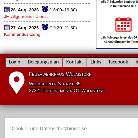
26. Aug. 2026
(18:00–19:30)
JF: Allgemeiner Dienst
27. Aug. 2026
(19:30–21:30)
Kommandositzung
Navigation
Login
Belegungsplan
Kontakt
Links
facebook
I
überspringen
Feuerwehrhaus Wulmstorf
Wulmstorfer Straße 35
27321 Thedinghausen OT Wulmstorf
Cookie- und Datenschutzhinweise