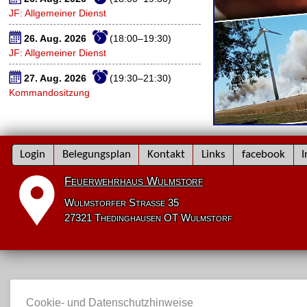
JF: Allgemeiner Dienst
26. Aug. 2026
(18:00–19:30)
JF: Allgemeiner Dienst
27. Aug. 2026
(19:30–21:30)
Kommandositzung
Navigation
Login
Belegungsplan
Kontakt
Links
facebook
I
überspringen
Feuerwehrhaus Wulmstorf
Wulmstorfer Straße 35
27321 Thedinghausen OT Wulmstorf
Cookie- und Datenschutzhinweise