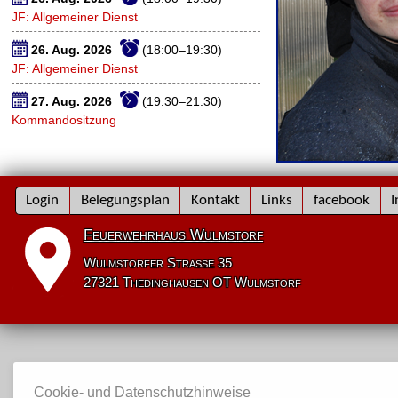
JF: Allgemeiner Dienst
26. Aug. 2026
(18:00–19:30)
JF: Allgemeiner Dienst
27. Aug. 2026
(19:30–21:30)
Kommandositzung
Navigation
Login
Belegungsplan
Kontakt
Links
facebook
I
überspringen
Feuerwehrhaus Wulmstorf
Wulmstorfer Straße 35
27321 Thedinghausen OT Wulmstorf
Cookie- und Datenschutzhinweise