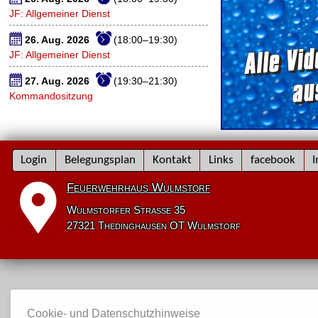
JF: Allgemeiner Dienst
26. Aug. 2026
(18:00–19:30)
JF: Allgemeiner Dienst
27. Aug. 2026
(19:30–21:30)
Kommandositzung
Navigation
Login
Belegungsplan
Kontakt
Links
facebook
I
überspringen
Feuerwehrhaus Wulmstorf
Wulmstorfer Straße 35
27321 Thedinghausen OT Wulmstorf
Cookie- und Datenschutzhinweise