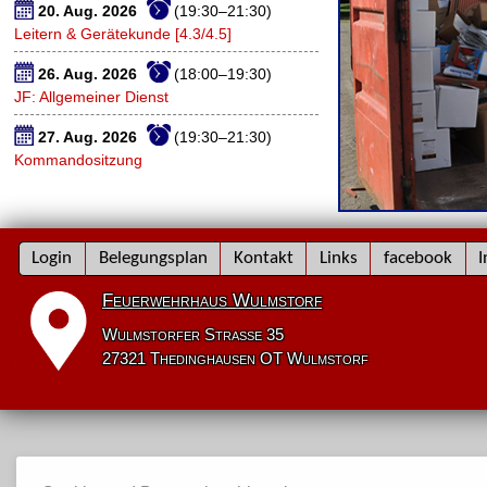
20. Aug. 2026
(19:30–21:30)
Leitern & Gerätekunde [4.3/4.5]
26. Aug. 2026
(18:00–19:30)
JF: Allgemeiner Dienst
27. Aug. 2026
(19:30–21:30)
Kommandositzung
Navigation
Login
Belegungsplan
Kontakt
Links
facebook
I
überspringen
Feuerwehrhaus Wulmstorf
Wulmstorfer Straße 35
27321 Thedinghausen OT Wulmstorf