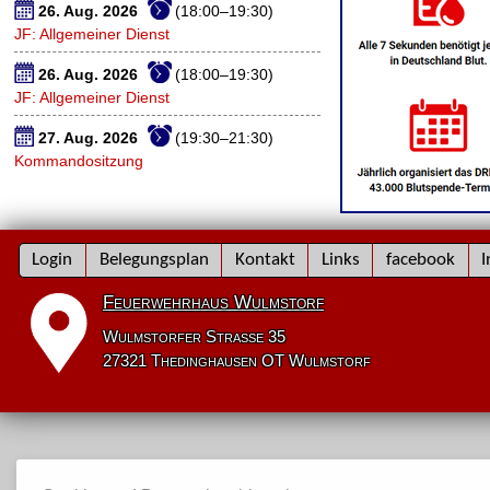
26. Aug. 2026
(18:00–19:30)
JF: Allgemeiner Dienst
26. Aug. 2026
(18:00–19:30)
JF: Allgemeiner Dienst
27. Aug. 2026
(19:30–21:30)
Kommandositzung
Navigation
Login
Belegungsplan
Kontakt
Links
facebook
I
überspringen
Feuerwehrhaus Wulmstorf
Wulmstorfer Straße 35
27321 Thedinghausen OT Wulmstorf