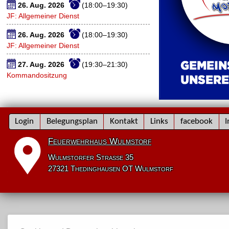
26. Aug. 2026
(18:00–19:30)
JF: Allgemeiner Dienst
26. Aug. 2026
(18:00–19:30)
JF: Allgemeiner Dienst
27. Aug. 2026
(19:30–21:30)
Kommandositzung
Navigation
Login
Belegungsplan
Kontakt
Links
facebook
I
überspringen
Feuerwehrhaus Wulmstorf
Wulmstorfer Straße 35
27321 Thedinghausen OT Wulmstorf