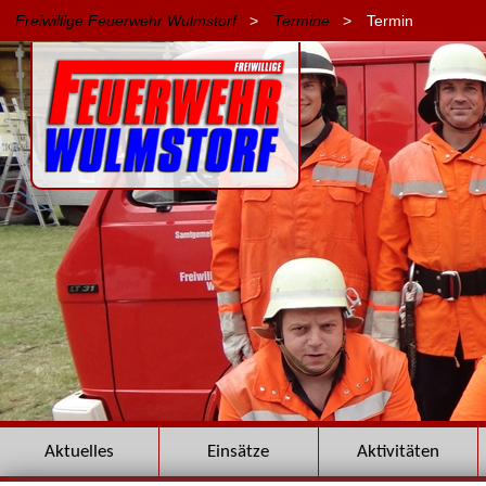
Freiwillige Feuerwehr Wulmstorf
>
Termine
>
Termin
Navigation
Aktuelles
Einsätze
Aktivitäten