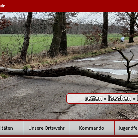
min
retten - löschen -
vitäten
Unsere Ortswehr
Kommando
Jugendf