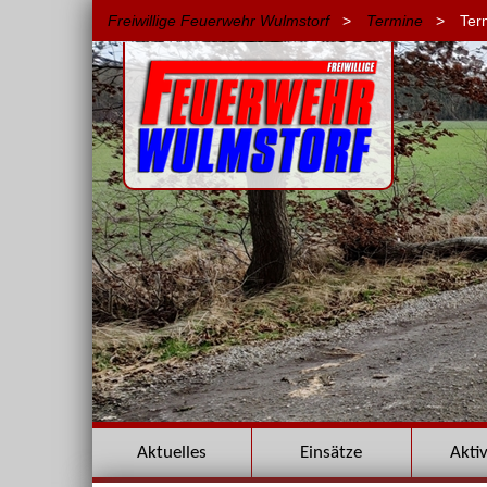
Freiwillige Feuerwehr Wulmstorf
>
Termine
>
Ter
Navigation
Aktuelles
Einsätze
Akti