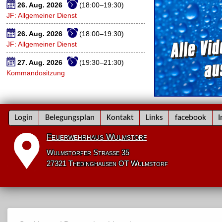
26. Aug. 2026
(18:00–19:30)
JF: Allgemeiner Dienst
26. Aug. 2026
(18:00–19:30)
JF: Allgemeiner Dienst
27. Aug. 2026
(19:30–21:30)
Kommandositzung
Navigation
Login
Belegungsplan
Kontakt
Links
facebook
I
überspringen
Feuerwehrhaus Wulmstorf
Wulmstorfer Straße 35
27321 Thedinghausen OT Wulmstorf