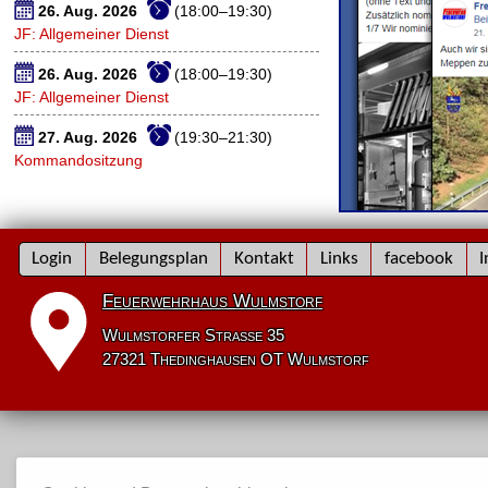
26. Aug. 2026
(18:00–19:30)
JF: Allgemeiner Dienst
26. Aug. 2026
(18:00–19:30)
JF: Allgemeiner Dienst
27. Aug. 2026
(19:30–21:30)
Kommandositzung
Navigation
Login
Belegungsplan
Kontakt
Links
facebook
I
überspringen
Feuerwehrhaus Wulmstorf
Wulmstorfer Straße 35
27321 Thedinghausen OT Wulmstorf