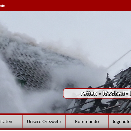
min
retten - löschen -
vitäten
Unsere Ortswehr
Kommando
Jugendf