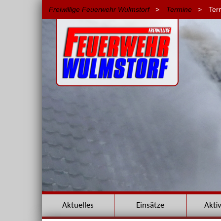
Freiwillige Feuerwehr Wulmstorf
>
Termine
>
Ter
Navigation
Aktuelles
Einsätze
Akti