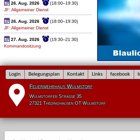
26. Aug. 2026
(18:00–19:30)
JF: Allgemeiner Dienst
26. Aug. 2026
(18:00–19:30)
JF: Allgemeiner Dienst
27. Aug. 2026
(19:30–21:30)
Kommandositzung
Navigation
Login
Belegungsplan
Kontakt
Links
facebook
I
überspringen
Feuerwehrhaus Wulmstorf
Wulmstorfer Straße 35
27321 Thedinghausen OT Wulmstorf