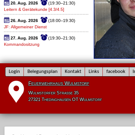
20. Aug. 2026
(19:30–21:30)
Leitern & Gerätekunde [4.3/4.5]
26. Aug. 2026
(18:00–19:30)
JF: Allgemeiner Dienst
27. Aug. 2026
(19:30–21:30)
Kommandositzung
Navigation
Login
Belegungsplan
Kontakt
Links
facebook
I
überspringen
Feuerwehrhaus Wulmstorf
Wulmstorfer Straße 35
27321 Thedinghausen OT Wulmstorf