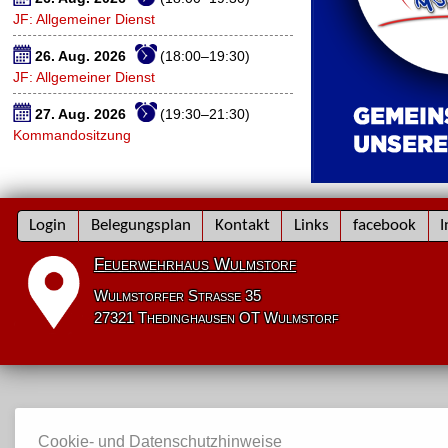
JF: Allgemeiner Dienst
26. Aug. 2026
(18:00–19:30)
JF: Allgemeiner Dienst
27. Aug. 2026
(19:30–21:30)
Kommandositzung
Navigation
Login
Belegungsplan
Kontakt
Links
facebook
I
überspringen
Feuerwehrhaus Wulmstorf
Wulmstorfer Straße 35
27321 Thedinghausen OT Wulmstorf
Cookie- und Datenschutzhinweise