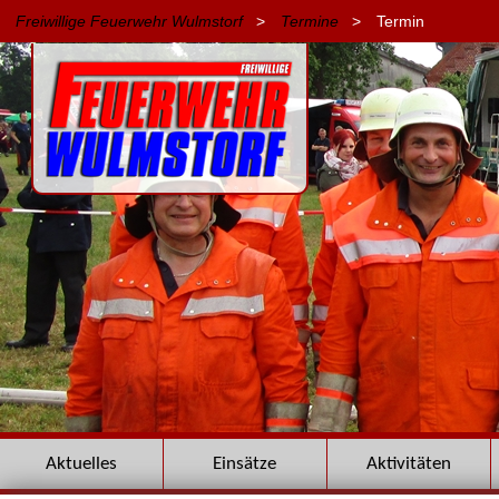
Freiwillige Feuerwehr Wulmstorf
>
Termine
>
Termin
Navigation
Aktuelles
Einsätze
Aktivitäten