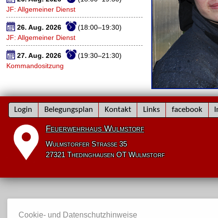
JF: Allgemeiner Dienst
26. Aug. 2026
(18:00–19:30)
JF: Allgemeiner Dienst
27. Aug. 2026
(19:30–21:30)
Kommandositzung
Navigation
Login
Belegungsplan
Kontakt
Links
facebook
I
überspringen
Feuerwehrhaus Wulmstorf
Wulmstorfer Straße 35
27321 Thedinghausen OT Wulmstorf
Cookie- und Datenschutzhinweise