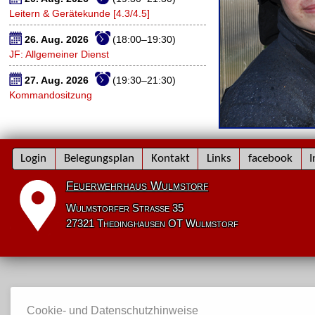
Leitern & Gerätekunde [4.3/4.5]
26. Aug. 2026
(18:00–19:30)
JF: Allgemeiner Dienst
27. Aug. 2026
(19:30–21:30)
Kommandositzung
Navigation
Login
Belegungsplan
Kontakt
Links
facebook
I
überspringen
Feuerwehrhaus Wulmstorf
Wulmstorfer Straße 35
27321 Thedinghausen OT Wulmstorf
Cookie- und Datenschutzhinweise