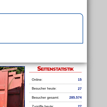
Seitenstatistik
Online:
15
Besucher heute:
27
Besucher gesamt:
285.574
Zugriffe heute:
27