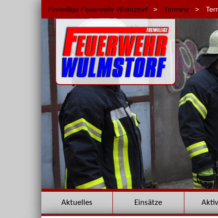
Freiwillige Feuerwehr Wulmstorf
>
Termine
>
Ter
Navigation
Aktuelles
Einsätze
Akti