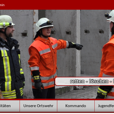
min
retten - löschen -
vitäten
Unsere Ortswehr
Kommando
Jugendf