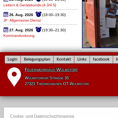
Leitern & Gerätekunde [4.3/4.5]
26. Aug. 2026
(18:00–19:30)
JF: Allgemeiner Dienst
27. Aug. 2026
(19:30–21:30)
Kommandositzung
Navigation
Login
Belegungsplan
Kontakt
Links
facebook
I
überspringen
Feuerwehrhaus Wulmstorf
Wulmstorfer Straße 35
27321 Thedinghausen OT Wulmstorf
Cookie- und Datenschutzhinweise